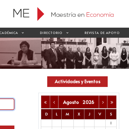
CADÉMICA
DIRECTORIO
REVISTA DE APOYO
Actividades y Eventos
Agosto
2026
D
L
M
X
J
V
S
1